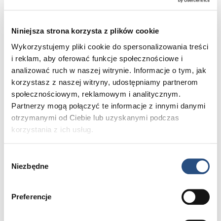
To co dla Ciebie najważniejsze
Niniejsza strona korzysta z plików cookie
Wykorzystujemy pliki cookie do spersonalizowania treści
i reklam, aby oferować funkcje społecznościowe i
analizować ruch w naszej witrynie. Informacje o tym, jak
korzystasz z naszej witryny, udostępniamy partnerom
społecznościowym, reklamowym i analitycznym.
Partnerzy mogą połączyć te informacje z innymi danymi
otrzymanymi od Ciebie lub uzyskanymi podczas
korzystania z ich usług.
Wybór
Poznaj Volvo bliżej – umów się na jazdę testową
Niezbędne
zgody
i poczuj różnicę. A jeśli już wiesz, czego szukasz,
odwiedź nasz konfigurator i stwórz Volvo idealne dla
siebie.
Preferencje