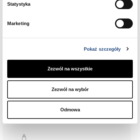
Jazda testowa
Konfigurator
Statystyka
Marketing
Pokaż szczegóły
W pełni elektryczny,
od początku
Zezwól na wszystkie
Volvo EX90 może przejechać ponad
600 km na jednym ładowaniu, nie
emitując spalin, i umożliwia ładowanie
Zezwól na wybór
dwukierunkowe.
Odmowa
ŁADOWANIE SAMOCHODU