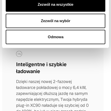
Zezwól na wszystkie
przyspieszaniem. Gdy jednak
potrzebujesz pokonać dłuższą trasę,
wspomoże Cię wydajny silnik
Zezwól na wybór
benzynowy - zapewniasz sobie
dodatkową elastyczność i komfort
w każdej sytuacji.
Odmowa
Inteligentne i szybkie
ładowanie
Dzięki naszej nowej 2-fazowej
ładowarce pokładowej o mocy 6,4 kW,
zapewniającej dłuższą jazdę na samym
napędzie elektrycznym, Twoja hybryda
plug-in XC90 naładuje się szybciej od 0